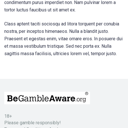
condimentum purus imperdiet non. Nam pulvinar lorem a
tortor luctus faucibus ut sit amet ex.
Class aptent taciti sociosqu ad litora torquent per conubia
nostra, per inceptos himenaeos. Nulla a blandit justo.
Praesent et egestas enim, vitae ornare eros. In posuere dui
et massa vestibulum tristique. Sed nec porta ex. Nulla
sagittis massa facilisis, ultricies lorem vel, tempor justo.
18+
Please gamble responsibly!